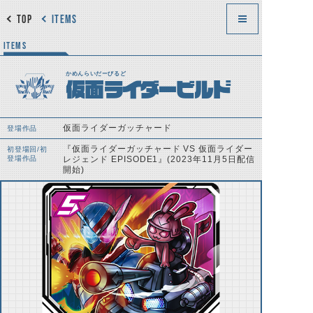
TOP
ITEMS
ITEMS
かめんらいだーびるど
仮面ライダービルド
仮面ライダーガッチャード
登場作品
『仮面ライダーガッチャード VS 仮面ライダー
初登場回/初
登場作品
レジェンド EPISODE1』(2023年11月5日配信
開始)