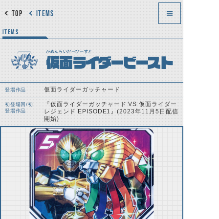
TOP
ITEMS
ITEMS
かめんらいだーびーすと
仮面ライダービースト
仮面ライダーガッチャード
登場作品
『仮面ライダーガッチャード VS 仮面ライダー
初登場回/初
登場作品
レジェンド EPISODE1』(2023年11月5日配信
開始)