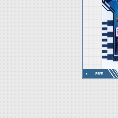
thumbnail Next
PREV