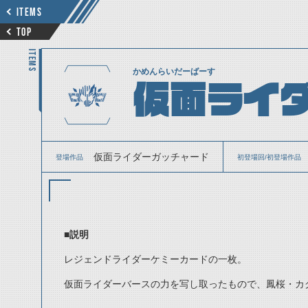
ITEMS
TOP
ITEMS
かめんらいだーばーす
仮面ライ
仮面ライダーガッチャード
登場作品
初登場回/初登場作品
■説明
レジェンドライダーケミーカードの一枚。
仮面ライダーバースの力を写し取ったもので、鳳桜・カ