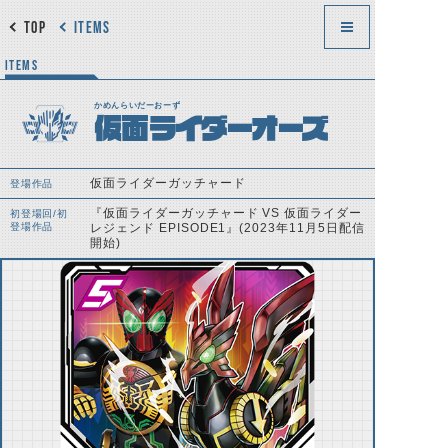
TOP
ITEMS
ITEMS
かめんらいだーおーず
仮面ライダーオーズ
仮面ライダーガッチャード
登場作品
『仮面ライダーガッチャード VS 仮面ライダー
初登場回/初
登場作品
レジェンド EPISODE1』(2023年11月5日配信
開始)