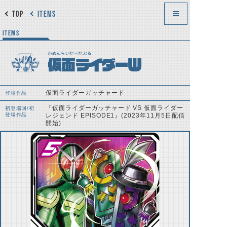
TOP
ITEMS
ITEMS
かめんらいだーだぶる
仮面ライダーＷ
仮面ライダーガッチャード
登場作品
『仮面ライダーガッチャード VS 仮面ライダー
初登場回/初
登場作品
レジェンド EPISODE1』(2023年11月5日配信
開始)