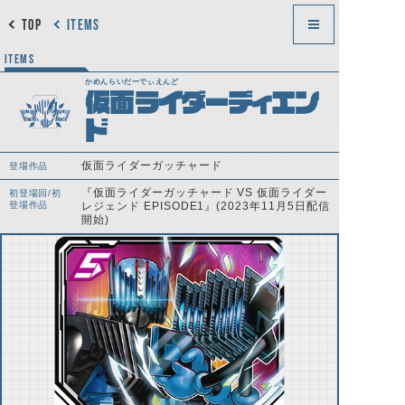
TOP
ITEMS
ITEMS
かめんらいだーでぃえんど
仮面ライダーディエン
ド
仮面ライダーガッチャード
登場作品
『仮面ライダーガッチャード VS 仮面ライダー
初登場回/初
登場作品
レジェンド EPISODE1』(2023年11月5日配信
開始)