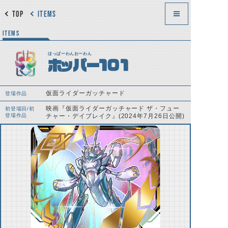
TOP
ITEMS
ITEMS
ほっぱーわんおーわん
ホッパー101
仮面ライダーガッチャード
登場作品
映画『仮面ライダーガッチャード ザ・フュー
初登場回/初
登場作品
チャー・デイブレイク』(2024年7月26日公開)