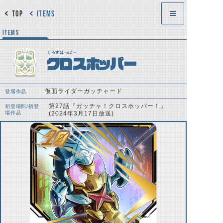
TOP
ITEMS
ITEMS
くろすほっぱー
クロスホッパー
仮面ライダーガッチャード
登場作品
第27話『ガッチャ！クロスホッパー！』
初登場回/初登
場作品
(2024年3月17日放送)