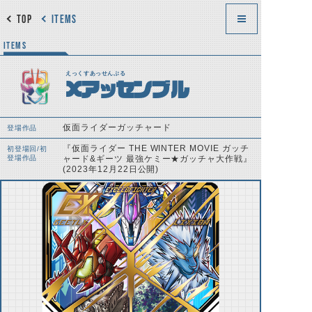
TOP
ITEMS
ITEMS
えっくすあっせんぶる
Xアッセンブル
仮面ライダーガッチャード
登場作品
『仮面ライダー THE WINTER MOVIE ガッチ
初登場回/初
登場作品
ャード&ギーツ 最強ケミー★ガッチャ大作戦』
(2023年12月22日公開)