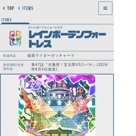
TOP
ITEMS
ITEMS
れいんぼーてんふぉーとれす
レインボーテンフォー
トレス
仮面ライダーガッチャード
登場作品
第47話『大激突！宝太郎VSスパナ』(2024
初登場回/初登
場作品
年8月4日放送)