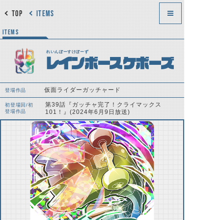
TOP
ITEMS
ITEMS
れいんぼーすけぼーず
レインボースケボーズ
仮面ライダーガッチャード
登場作品
第39話『ガッチャ完了！クライマックス
初登場回/初
登場作品
101！』(2024年6月9日放送)