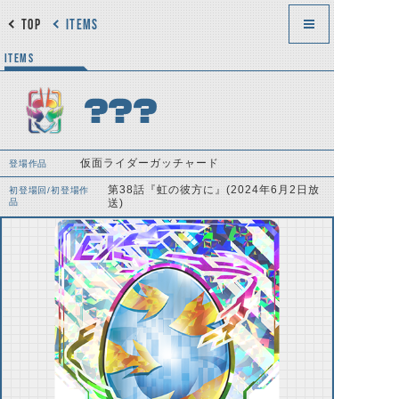
TOP
ITEMS
ITEMS
？？？
仮面ライダーガッチャード
登場作品
第38話『虹の彼方に』(2024年6月2日放
初登場回/初登場作
品
送)