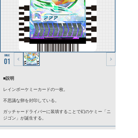
01
■説明
レインボーケミーカードの一枚。
不思議な卵を封印している。
ガッチャードライバーに装填することで幻のケミー「ニ
ジゴン」が誕生する。
©石森プロ・テレビ朝日・ADK EM・東映 ©東映・東映ビデオ・石森プロ ©石森プロ・東映