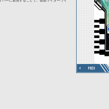
イバーに装填することで、仮面ライダーウイ
thumbnail Next
PREV