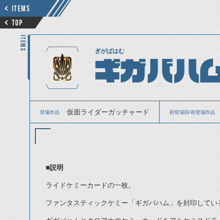
ITEMS
TOP
ITEMS
ぎがばはむ
ギガバハ
仮面ライダーガッチャード
登場作品
初登場回/初登場作品
■説明
ライドケミーカードの一枚。
ファンタスティックケミー「ギガバハム」を封印してい