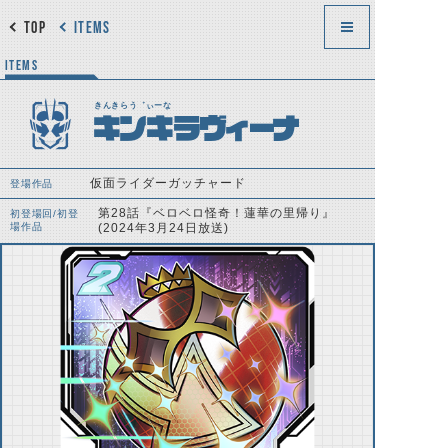
TOP
ITEMS
ITEMS
きんきらう゛ぃーな
キンキラヴィーナ
仮面ライダーガッチャード
登場作品
第28話『ベロベロ怪奇！蓮華の里帰り』
初登場回/初登
場作品
(2024年3月24日放送)