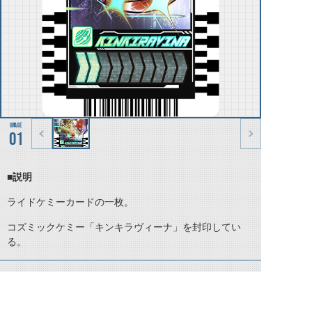
01
■説明
ライドケミーカードの一枚。
コズミックケミー「キンキラヴィーナ」を封印してい
る。
©石森プロ・テレビ朝日・ADK EM・東映 ©東映・東映ビデオ・石森プロ ©石森プロ・東映