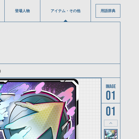
登場人物
アイテム・その他
用語辞典
)
01
01