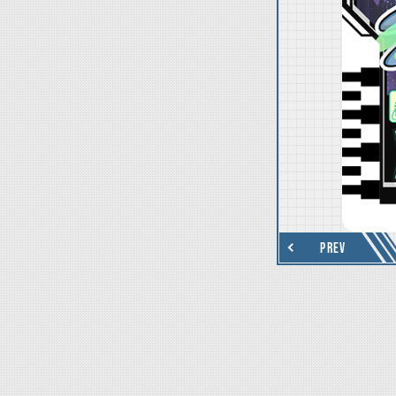
thumbnail Next
PREV