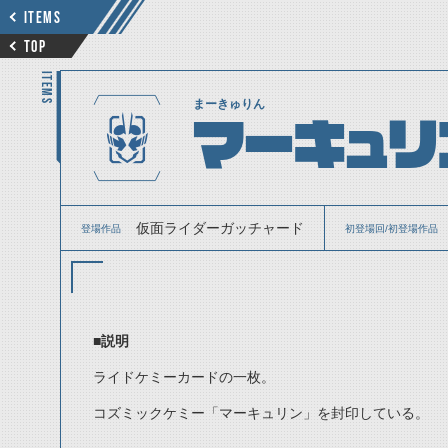
ITEMS
TOP
ITEMS
まーきゅりん
マーキュリ
仮面ライダーガッチャード
登場作品
初登場回/初登場作品
■説明
ライドケミーカードの一枚。
コズミックケミー「マーキュリン」を封印している。