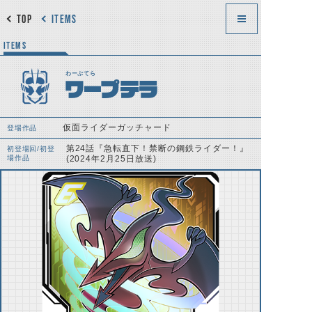
TOP
ITEMS
ITEMS
わーぷてら
ワープテラ
仮面ライダーガッチャード
登場作品
第24話『急転直下！禁断の鋼鉄ライダー！』
初登場回/初登
場作品
(2024年2月25日放送)