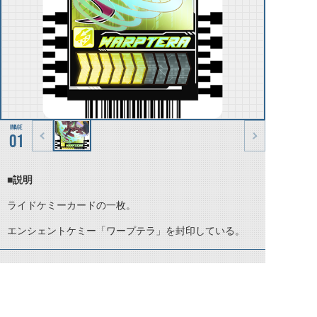
01
■説明
ライドケミーカードの一枚。
エンシェントケミー「ワープテラ」を封印している。
©石森プロ・テレビ朝日・ADK EM・東映 ©東映・東映ビデオ・石森プロ ©石森プロ・東映