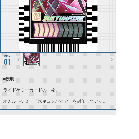
01
■説明
ライドケミーカードの一枚。
オカルトケミー「ズキュンパイア」を封印している。
©石森プロ・テレビ朝日・ADK EM・東映 ©東映・東映ビデオ・石森プロ ©石森プロ・東映