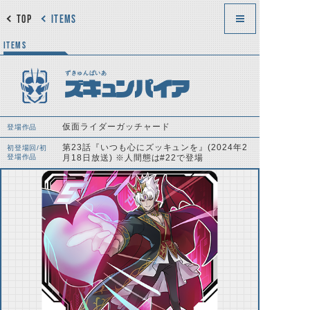
TOP
ITEMS
ITEMS
ずきゅんぱいあ
ズキュンパイア
仮面ライダーガッチャード
登場作品
第23話『いつも心にズッキュンを』(2024年2
初登場回/初
登場作品
月18日放送) ※人間態は#22で登場