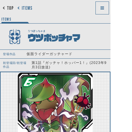
TOP
ITEMS
ITEMS
うつぼっちゃま
ウツボッチャマ
仮面ライダーガッチャード
登場作品
第1話『ガッチャ！ホッパー1！』(2023年9
初登場回/初登場
作品
月3日放送)