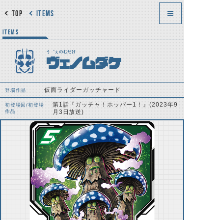
TOP
ITEMS
ITEMS
う゛ぇのむだけ
ヴェノムダケ
仮面ライダーガッチャード
登場作品
第1話『ガッチャ！ホッパー1！』(2023年9
初登場回/初登場
作品
月3日放送)