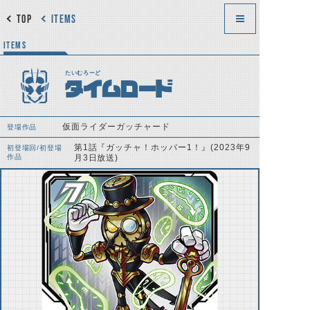
TOP
ITEMS
ITEMS
たいむろーど
タイムロード
仮面ライダーガッチャード
登場作品
第1話『ガッチャ！ホッパー1！』(2023年9
初登場回/初登場
作品
月3日放送)