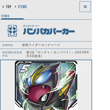
TOP
ITEMS
ITEMS
ぱんぱかぱーかー
パンパカパーカー
仮面ライダーガッチャード
登場作品
第1話『ガッチャ！ホッパー1！』(2023年9
初登場回/初登場
作品
月3日放送)