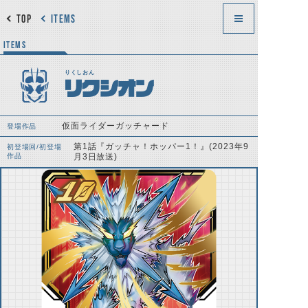
TOP
ITEMS
ITEMS
りくしおん
リクシオン
仮面ライダーガッチャード
登場作品
第1話『ガッチャ！ホッパー1！』(2023年9
初登場回/初登場
作品
月3日放送)