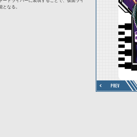
ャードライバーに装填することで、仮面ライ
能となる。
thumbnail Next
PREV