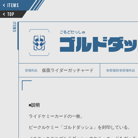
ITEMS
TOP
ITEMS
ごるどだっしゅ
ゴルドダッ
仮面ライダーガッチャード
登場作品
初登場回/初登場作品
■説明
ライドケミーカードの一枚。
ビークルケミー「ゴルドダッシュ」を封印している。