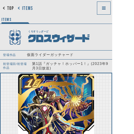
TOP
ITEMS
ITEMS
くろすうぃざーど
クロスウィザード
仮面ライダーガッチャード
登場作品
第1話『ガッチャ！ホッパー1！』(2023年9
初登場回/初登場
作品
月3日放送)