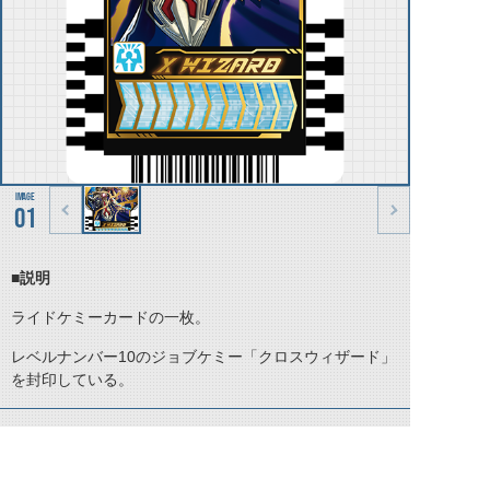
01
■説明
ライドケミーカードの一枚。
レベルナンバー10のジョブケミー「クロスウィザード」
を封印している。
©石森プロ・テレビ朝日・ADK EM・東映 ©東映・東映ビデオ・石森プロ ©石森プロ・東映