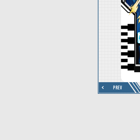
thumbnail Next
PREV