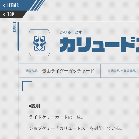
ITEMS
TOP
ITEMS
かりゅーどす
カリュード
仮面ライダーガッチャード
登場作品
初登場回/初登場作品
■説明
ライドケミーカードの一枚。
ジョブケミー「カリュードス」を封印している。