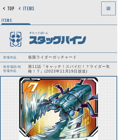
TOP
ITEMS
ITEMS
すたっぐばいん
スタッグバイン
仮面ライダーガッチャード
登場作品
第11話『キャッチ！スパイだ！？ライダー失
初登場回/初
登場作品
格！？』(2023年11月19日放送)