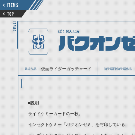
ITEMS
TOP
ITEMS
ばくおんぜみ
バクオン
仮面ライダーガッチャード
登場作品
初登場回/初登場作品
■説明
ライドケミーカードの一枚。
インセクトケミー「バクオンゼミ」を封印している。