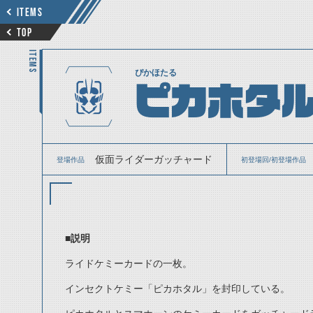
ITEMS
TOP
ITEMS
ぴかほたる
ピカホタ
仮面ライダーガッチャード
登場作品
初登場回/初登場作品
■説明
ライドケミーカードの一枚。
インセクトケミー「ピカホタル」を封印している。