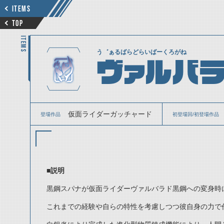
ITEMS
TOP
ITEMS
う゛ぁるばらどらいばーくろがね
ヴァルバ
仮面ライダーガッチャード
登場作品
初登場回/初登場作品
■説明
黒鋼スパナが仮面ライダーヴァルバラド黒鋼への変身時
これまでの経験や自らの特性を考慮しつつ彼自身の力で