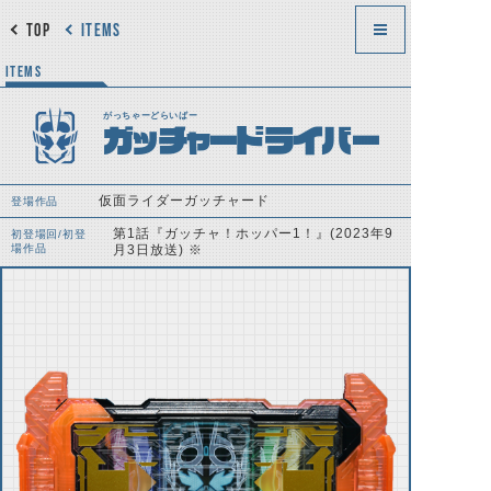
TOP
ITEMS
ITEMS
がっちゃーどらいばー
ガッチャードライバー
仮面ライダーガッチャード
登場作品
第1話『ガッチャ！ホッパー1！』(2023年9
初登場回/初登
場作品
月3日放送) ※