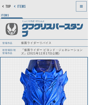
TOP
ITEMS
ITEMS
くふくりすぱーすたんぷ
クフクリスパースタン
プ
仮面ライダーリバイス
登場作品
『仮面ライダー ビヨンド・ジェネレーション
初登場回/初
登場作品
ズ』(2021年12月17日公開)