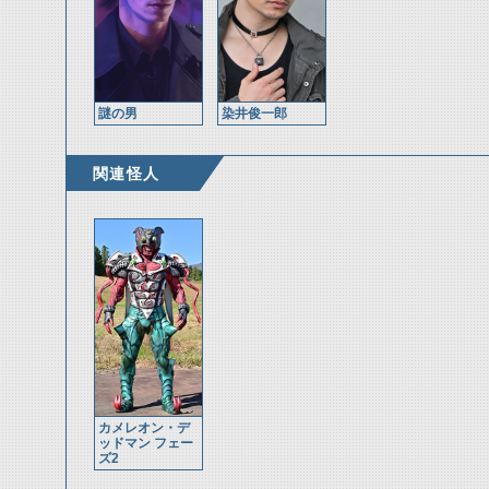
謎の男
染井俊一郎
関連怪人
カメレオン・デ
ッドマン フェー
ズ2