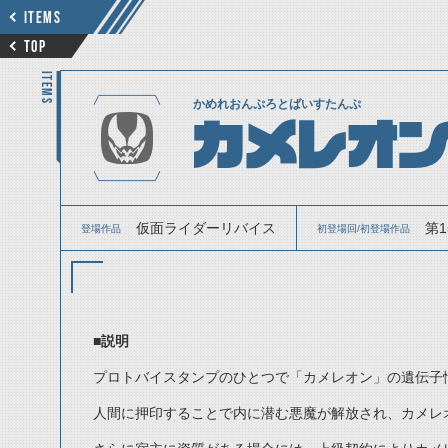
ITEMS
TOP
ITEMS
かめれおんぷろとばいすたんぷ
カメレオ
仮面ライダーリバイス
第
登場作品
初登場回/初登場作品
■説明
プロトバイスタンプのひとつで「カメレオン」の遺伝子
人間に押印することで内に潜む悪魔が解放され、カメレ