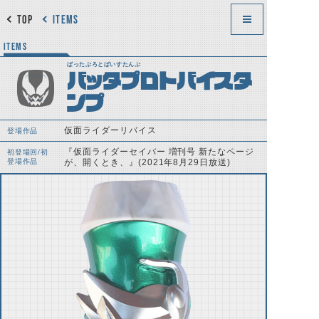
TOP
ITEMS
ITEMS
ばったぷろとばいすたんぷ
バッタプロトバイスタ
ンプ
仮面ライダーリバイス
登場作品
『仮面ライダーセイバー 増刊号 新たなページ
初登場回/初
登場作品
が、開くとき、』(2021年8月29日放送)