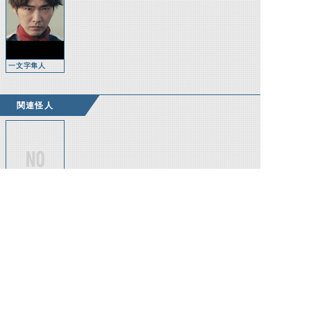
一文字隼人
関連怪人
第2バッタオー
グ
©石森プロ・テレビ朝日・ADK EM・東映 ©東映・東映ビデオ・石森プロ ©石森プロ・東映