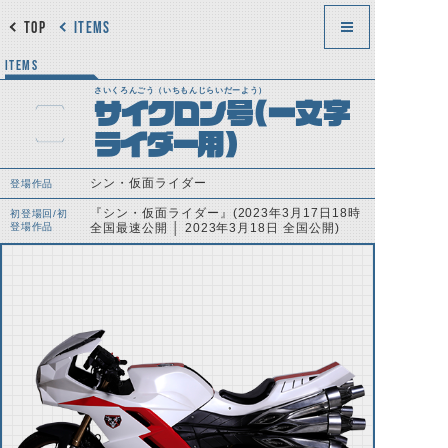
TOP
ITEMS
ITEMS
さいくろんごう（いちもんじらいだーよう）
サイクロン号(一文字
ライダー用)
シン・仮面ライダー
登場作品
『シン・仮面ライダー』(2023年3月17日18時
初登場回/初
登場作品
全国最速公開 │ 2023年3月18日 全国公開)