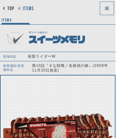
TOP
ITEMS
ITEMS
すいーつめもり
スイーツメモリ
仮面ライダーW
登場作品
第10話『Ｓな戦慄／名探偵の娘』(2009年
初登場回/初登
場作品
11月15日放送)