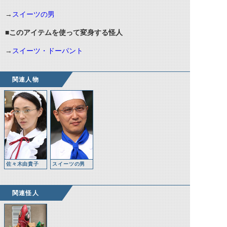
→
スイーツの男
■このアイテムを使って変身する怪人
→
スイーツ・ドーパント
関連人物
佐々木由貴子
スイーツの男
関連怪人