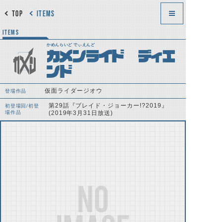
TOP
ITEMS
ITEMS
かめんらいど でぃえんど
カメンライド ディエ
ンド
仮面ライダージオウ
登場作品
第29話『ブレイド・ジョーカー!?2019』
初登場回/初登
場作品
(2019年3月31日放送)