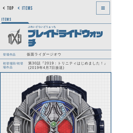
TOP
ITEMS
ITEMS
ぶれいどらいどうぉっち
ブレイドライドウォッ
チ
仮面ライダージオウ
登場作品
第30話『2019：トリニティはじめました！』
初登場回/初登
場作品
(2019年4月7日放送)