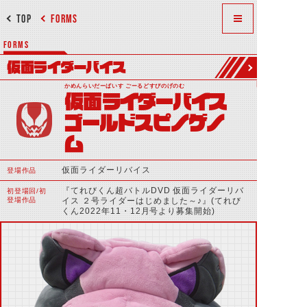
TOP
FORMS
FORMS
仮面ライダーバイス
かめんらいだーばいす ごーるどすぴのげのむ
仮面ライダーバイス
ゴールドスピノゲノ
ム
仮面ライダーリバイス
登場作品
『てれびくん超バトルDVD 仮面ライダーリバ
初登場回/初
登場作品
イス ２号ライダーはじめました～♪』(てれび
くん2022年11・12月号より募集開始)