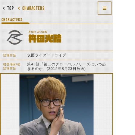
TOP
CHARACTERS
CHARACTERS
きねた みつはる
杵田光晴
仮面ライダードライブ
登場作品
第43話『第二のグローバルフリーズはいつ起
初登場回/初
登場作品
きるのか』(2015年8月23日放送)