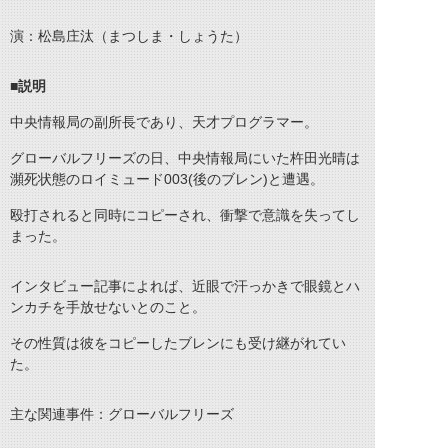
演：松島庄汰（まつしま・しょうた）
■説明
中央情報局の副所長であり、天才プログラマー。
グローバルフリーズの日、中央情報局にいた杵田光晴は
瀕死状態のロイミュード003(後のブレン)と遭遇。
殴打されると同時にコピーされ、衝撃で意識を失ってし
まった。
インタビュー記事によれば、近眼で汗っかきで眼鏡とハ
ンカチを手放せないとのこと。
その性質は彼をコピーしたブレンにも受け継がれてい
た。
主な関連事件：グローバルフリーズ