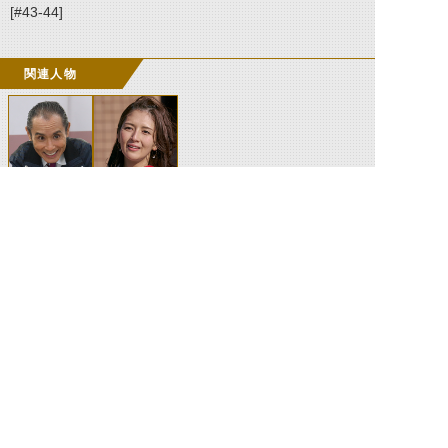
[#43-44]
関連人物
本願寺純
沢神りんな
©石森プロ・テレビ朝日・ADK EM・東映 ©東映・東映ビデオ・石森プロ ©石森プロ・東映