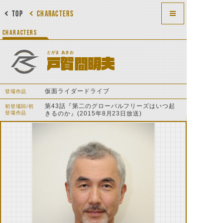
TOP
CHARACTERS
CHARACTERS
とがま あきお
戸賀間明夫
仮面ライダードライブ
登場作品
第43話『第二のグローバルフリーズはいつ起
初登場回/初
登場作品
きるのか』(2015年8月23日放送)