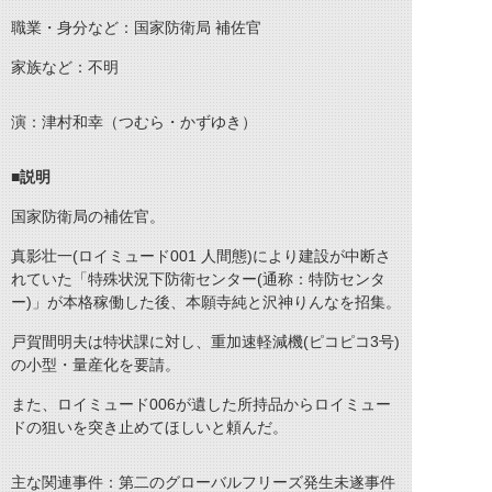
職業・身分など：国家防衛局 補佐官
家族など：不明
演：津村和幸（つむら・かずゆき）
■説明
国家防衛局の補佐官。
真影壮一(ロイミュード001 人間態)により建設が中断さ
れていた「特殊状況下防衛センター(通称：特防センタ
ー)」が本格稼働した後、本願寺純と沢神りんなを招集。
戸賀間明夫は特状課に対し、重加速軽減機(ピコピコ3号)
の小型・量産化を要請。
また、ロイミュード006が遺した所持品からロイミュー
ドの狙いを突き止めてほしいと頼んだ。
主な関連事件：第二のグローバルフリーズ発生未遂事件