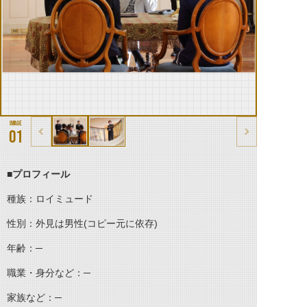
01
■プロフィール
種族：ロイミュード
性別：外見は男性(コピー元に依存)
年齢：─
職業・身分など：─
家族など：─