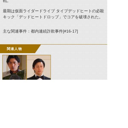
戦。
最期は仮面ライダードライブ タイプデッドヒートの必殺
キック「デッドヒートドロップ」でコアを破壊された。
主な関連事件：都内連続詐欺事件[#16-17]
関連人物
ボイスロイミュ
ロイミュード
ード(ロイミュ
085 人間態
ード030) 人間
態
©石森プロ・テレビ朝日・ADK EM・東映 ©東映・東映ビデオ・石森プロ ©石森プロ・東映