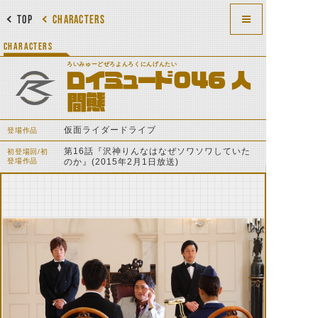
TOP
CHARACTERS
CHARACTERS
ろいみゅーどぜろよんろくにんげんたい
ロイミュード046 人
間態
仮面ライダードライブ
登場作品
第16話『沢神りんなはなぜソワソワしていた
初登場回/初
登場作品
のか』(2015年2月1日放送)