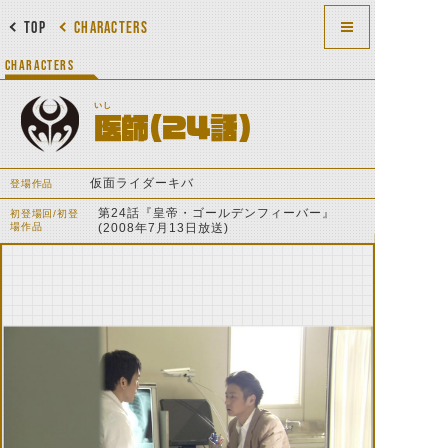
TOP
CHARACTERS
CHARACTERS
いし
医師（24話）
仮面ライダーキバ
登場作品
第24話『皇帝・ゴールデンフィーバー』
初登場回/初登
場作品
(2008年7月13日放送)