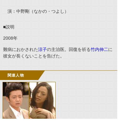
演：中野剛（なかの・つよし）
■説明
2008
年
難病におかされた
涼子
の主治医。回復を祈る
竹内伸二
に
彼女が長くないことを告げた。
関連人物
竹内伸二
涼子