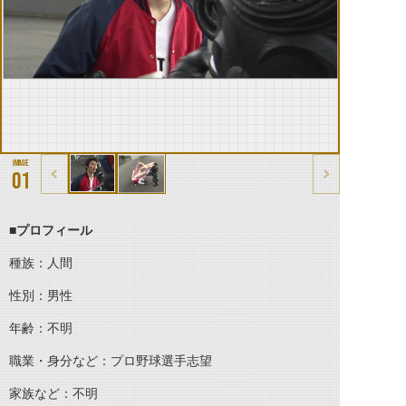
01
■プロフィール
種族：人間
性別：男性
年齢：不明
職業・身分など：プロ野球選手志望
家族など：不明