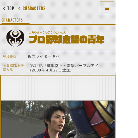
TOP
CHARACTERS
CHARACTERS
ぷろやきゅうしぼうのせいねん
プロ野球志望の青年
仮面ライダーキバ
登場作品
第14話『威風堂々・雷撃パープルアイ』
初登場回/初登
場作品
(2008年４月27日放送)