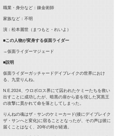
職業・身分など：錬金術師
家族など：不明
演：松本麗世（まつもと・れいよ）
■この人物が変身する仮面ライダー
→仮面ライダーマジェード
■説明
仮面ライダーガッチャードデイブレイクの世界におけ
る、九堂りんね。
N.E.2024、ウロボロス界にて囚われたケミーたちを救い
出すことに成功したが、暗黒の扉から姿を現した冥黒王
の攻撃に貫かれて命を落としてしまった。
りんねの魂はザ・サンのケミーカード(後にデイブレイク
ザ・サンへと変化)に宿ることとなったが、その声は彼に
届くことはなく、20年の時が経過。