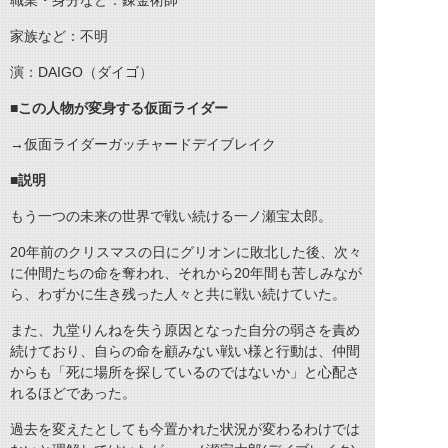
職業・身分など：錬金術師
家族など：不明
演：DAIGO（ダイゴ）
■この人物が変身する仮面ライダー
→仮面ライダーガッチャードデイブレイク
■説明
もう一つの未来の世界で戦い続ける一ノ瀬宝太郎。
20年前のクリスマスの日にグリオンに敗北した後、次々
に仲間たちの命を奪われ、それから20年間も苦しみなが
ら、わずかに生き残った人々と共に戦い続けていた。
また、九堂りんねを失う原因となった自分の弱さを責め
続けており、自らの命を顧みない戦い様と行動は、仲間
からも「死に場所を探しているのではないか」と心配さ
れるほどであった。
過去を変えたとしても今置かれた状況が変わるわけでは