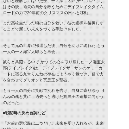
ないと理解してはいたが、一ノ瀬宝太郎(デイブレイク)
はその後、過去の自分を救うためにデイブレイクタイム
ロードの力で20年前のクリスマスの日へと移動。
まだ高校生だった頃の自分を救い、彼の選択を後押しす
ることで新しい未来をつくる手助けをした。
そして元の世界に帰還した後、自分を助けに現れた もう
一人の一ノ瀬宝太郎らと再会。
彼らと共闘する中で かつての心を取り戻した一ノ瀬宝太
郎(デイブレイク)は、デイブレイクザ・サンのケミーカ
ードに宿る九堂りんねの存在にようやく気づき、皆で力
を合わせてグリオンと冥黒王を撃破。
もう一人の自分に笑顔で別れを告げ、自身に寄り添う り
んねの魂と共に、過去へと逃げた冥黒王の追撃に向かう
のだった。
■戦闘時の決め台詞など
「お前の選択肢は二つだけ。未来を受け入れるか、未来