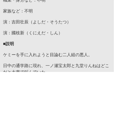
職業・身分など：不明
家族など：不明
演：吉田壮辰（よしだ・そうたつ）
演：國枝新（くにえだ・しん）
■説明
ケミーを手に入れようと目論む二人組の悪人。
日中の通学路に現れ、一ノ瀬宝太郎と九堂りんねはどこ
だと大声で叫んでいた。
©石森プロ・テレビ朝日・ADK EM・東映 ©東映・東映ビデオ・石森プロ ©石森プロ・東映