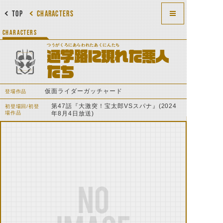
TOP
CHARACTERS
CHARACTERS
つうがくろにあらわれたあくにんたち
通学路に現れた悪人
たち
仮面ライダーガッチャード
登場作品
第47話『大激突！宝太郎VSスパナ』(2024
初登場回/初登
場作品
年8月4日放送)