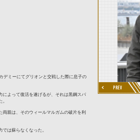
thumbnail Next
アカデミーにてグリオンと交戦した際に息子の
PREV
力によって復活を遂げるが、それは黒鋼スパ
た。
た両親は、そのウィールマルガムの破片を利
力では蘇らなくなった。