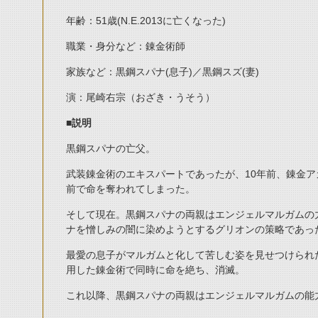
年齢：51歳(N.E.2013に亡くなった)
職業・身分など：錬金術師
家族など：黒鋼スパナ(息子)／黒鋼スズ(妻)
演：尾崎右宗（おざき・うそう）
■説明
黒鋼スパナの亡父。
武装錬金術のエキスパートであったが、10年前、錬金
前で命を奪われてしまった。
そして現在。黒鋼スパナの両親はエンジェルマルガムの
ナを憎しみの闇に染めようとするグリオンの策略であっ
最愛の息子がマルガムと化して苦しむ姿を見せつけられ
用した錬金術で同時に命を絶ち、消滅。
これ以降、黒鋼スパナの両親はエンジェルマルガムの能