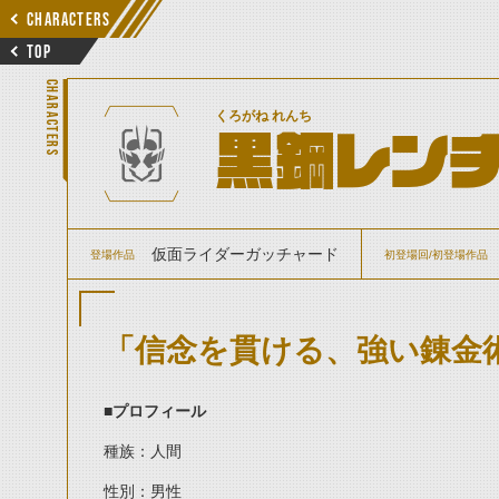
CHARACTERS
TOP
CHARACTERS
くろがね れんち
黒鋼レン
仮面ライダーガッチャード
登場作品
初登場回/初登場作品
「信念を貫ける、強い錬金
■プロフィール
種族：人間
性別：男性