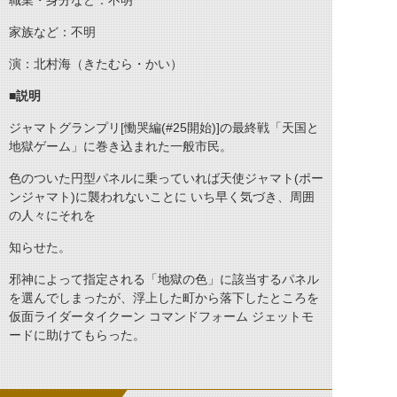
職業・身分など：不明
家族など：不明
演：北村海（きたむら・かい）
■説明
ジャマトグランプリ[慟哭編(#25開始)]の最終戦「天国と
地獄ゲーム」に巻き込まれた一般市民。
色のついた円型パネルに乗っていれば天使ジャマト(ポー
ンジャマト)に襲われないことに いち早く気づき、周囲
の人々にそれを
知らせた。
邪神によって指定される「地獄の色」に該当するパネル
を選んでしまったが、浮上した町から落下したところを
仮面ライダータイクーン コマンドフォーム ジェットモ
ードに助けてもらった。