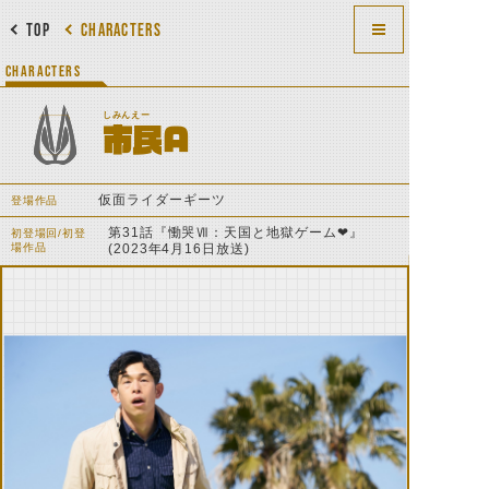
TOP
CHARACTERS
CHARACTERS
しみんえー
市民A
仮面ライダーギーツ
登場作品
第31話『慟哭Ⅶ：天国と地獄ゲーム❤』
初登場回/初登
場作品
(2023年4月16日放送)