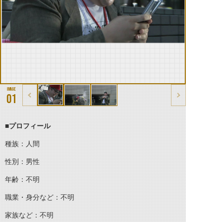
01
■プロフィール
種族：人間
性別：男性
年齢：不明
職業・身分など：不明
家族など：不明