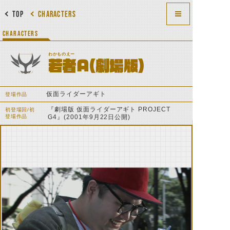
TOP
CHARACTERS
CHARACTERS
わかものえー
若者A（劇場版）
仮面ライダーアギト
登場作品
『劇場版 仮面ライダーアギト PROJECT
初登場回/初
登場作品
G4』(2001年9月22日公開)