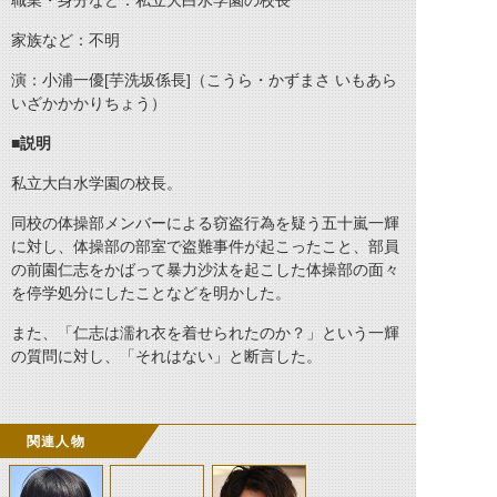
職業・身分など：私立大白水学園の校長
家族など：不明
演：小浦一優[芋洗坂係長]（こうら・かずまさ いもあら
いざかかかりちょう）
■説明
私立大白水学園の校長。
同校の体操部メンバーによる窃盗行為を疑う五十嵐一輝
に対し、体操部の部室で盗難事件が起こったこと、部員
の前園仁志をかばって暴力沙汰を起こした体操部の面々
を停学処分にしたことなどを明かした。
また、「仁志は濡れ衣を着せられたのか？」という一輝
の質問に対し、「それはない」と断言した。
関連人物