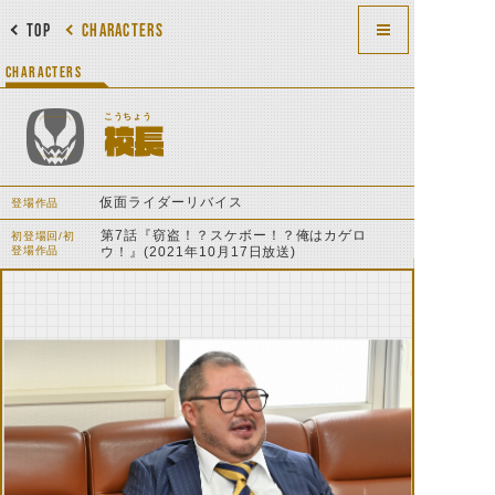
TOP
CHARACTERS
CHARACTERS
こうちょう
校長
仮面ライダーリバイス
登場作品
第7話『窃盗！？スケボー！？俺はカゲロ
初登場回/初
登場作品
ウ！』(2021年10月17日放送)